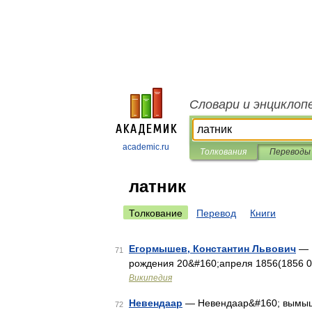
Словари и энциклоп
academic.ru
Толкования
Переводы
латник
Толкование
Перевод
Книги
Егормышев, Константин Львович
— К
71
рождения 20&#160;апреля 1856(1856 0
Википедия
Невендаар
— Невендаар&#160; вымышле
72