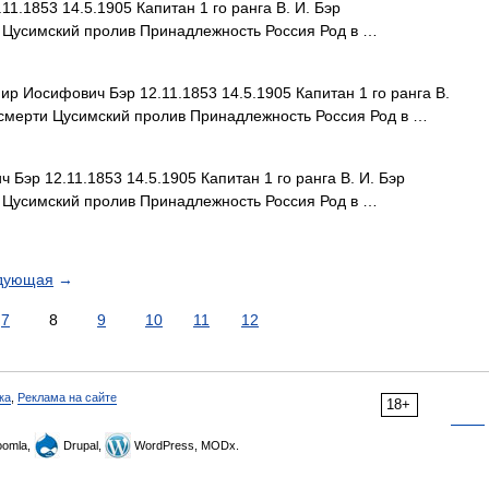
.1853 14.5.1905 Капитан 1 го ранга В. И. Бэр
и Цусимский пролив Принадлежность Россия Род в …
р Иосифович Бэр 12.11.1853 14.5.1905 Капитан 1 го ранга В.
 смерти Цусимский пролив Принадлежность Россия Род в …
эр 12.11.1853 14.5.1905 Капитан 1 го ранга В. И. Бэр
и Цусимский пролив Принадлежность Россия Род в …
дующая
→
7
8
9
10
11
12
ка
,
Реклама на сайте
18+
omla,
Drupal,
WordPress, MODx.