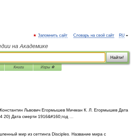
Запомнить сайт
Словарь на свой сайт
RU
едии на Академике
Найти!
Книги
Игры ⚽
онстантин Львович Егормышев Мичман К. Л. Егормышев Дата
4 20) Дата смерти 1916&#160;год …
нный мир из сеттинга Disciples. Название мира с