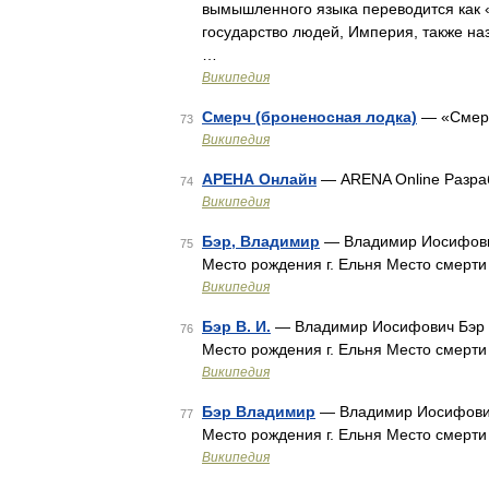
вымышленного языка переводится как 
государство людей, Империя, также н
…
Википедия
Смерч (броненосная лодка)
— «Смер
73
Википедия
АРЕНА Онлайн
— ARENA Online Разраб
74
Википедия
Бэр, Владимир
— Владимир Иосифович 
75
Место рождения г. Ельня Место смерт
Википедия
Бэр В. И.
— Владимир Иосифович Бэр 12
76
Место рождения г. Ельня Место смерт
Википедия
Бэр Владимир
— Владимир Иосифович Б
77
Место рождения г. Ельня Место смерт
Википедия