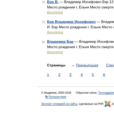
Бэр В.
— Владимир Иосифович Бэр 12.11
78
Место рождения г. Ельня Место смерт
Википедия
Бэр Владимир Иосифович
— Владими
79
И. Бэр Место рождения г. Ельня Место
Википедия
Владимир Бэр
— Владимир Иосифович Б
80
Место рождения г. Ельня Место смерт
Википедия
Страницы
←
Предыдущая
Сле
1
2
3
4
5
6
© Академик, 2000-2026
Обратная связь:
Техподдерж
👣 Путешествия
Экспорт словарей на сайты
, сделанные на PHP,
Jo